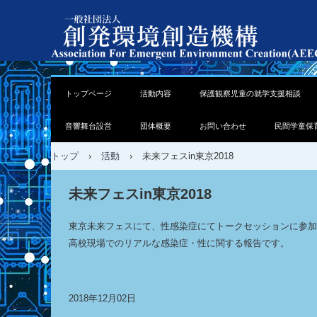
トップページ
活動内容
保護観察児童の就学支援相談
音響舞台設営
団体概要
お問い合わせ
民間学童保
トップ
›
活動
›
未来フェスin東京2018
未来フェスin東京2018
東京未来フェスにて、性感染症にてトークセッションに参加
高校現場でのリアルな感染症・性に関する報告です。
2018年12月02日