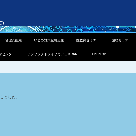
合理的配慮
いじめ対策緊急支援
性教育セミナー
薬物セミナー
育センター
アンプラグドライブカフェ＆BAR
ClubHouse
しました。