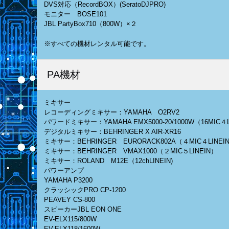
DVS対応（RecordBOX）(SeratoDJPRO)
モニター BOSE101
JBL PartyBox710（800W）×２
※すべての機材レンタル可能です。
PA機材
ミキサー
レコーディングミキサー：YAMAHA O2RV2
パワードミキサー：YAMAHA EMX5000-20/1000W（16MIC４L
デジタルミキサー：BEHRINGER X AIR-XR16
ミキサー：BEHRINGER EURORACK802A（４MIC４LINEI
ミキサー：BEHRINGER VMAX1000（２MIC５LINEIN）
ミキサー：ROLAND M12E（12chLINEIN)
パワーアンプ
YAMAHA P3200
クラッシックPRO CP-1200
PEAVEY CS-800
スピーカーJBL EON ONE
EV-ELX115/800W
EV-ELX118/1600W