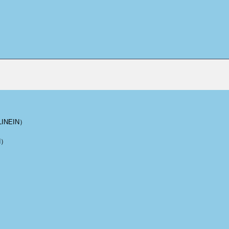
INEIN）
N）