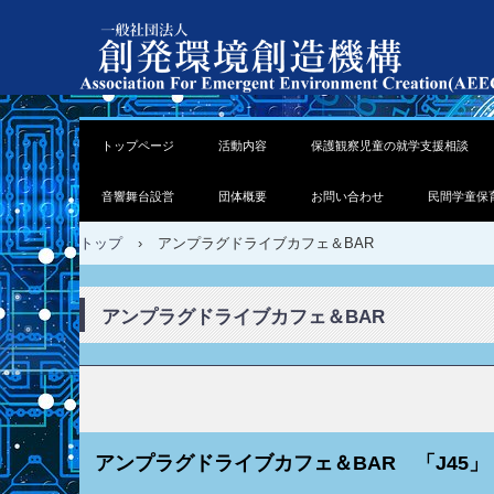
トップページ
活動内容
保護観察児童の就学支援相談
音響舞台設営
団体概要
お問い合わせ
民間学童保
トップ
›
アンプラグドライブカフェ＆BAR
アンプラグドライブカフェ＆BAR
アンプラグドライブカフェ＆BAR 「J45」