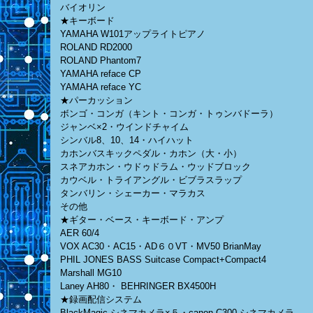
バイオリン
★キーボード
YAMAHA W101アップライトピアノ
ROLAND RD2000
ROLAND Phantom7
YAMAHA reface CP
YAMAHA reface YC
★パーカッション
ボンゴ・コンガ（キント・コンガ・トゥンバドーラ）
ジャンベ×2・ウインドチャイム
シンバル8、10、14・ハイハット
カホンバスキックペダル・カホン（大・小）
スネアカホン・ウドゥドラム・ウッドブロック
カウベル・トライアングル・ビブラスラップ
タンバリン・シェーカー・マラカス
その他
★ギター・ベース・キーボード・アンプ
AER 60/4
VOX AC30・AC15・AD６０VT・MV50 BrianMay
PHIL JONES BASS Suitcase Compact+Compact4
Marshall MG10
Laney AH80・ BEHRINGER BX4500H
★録画配信システム
BlackMagic シネマカメラ×５・canon C300 シネマカメラ