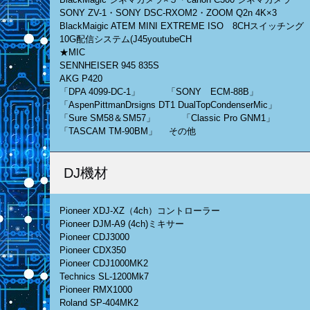
SONY ZV-1・SONY DSC-RXOM2・ZOOM Q2n 4K×3
BlackMaigic ATEM MINI EXTREME ISO 8CHスイッチング
10G配信システム(J45youtubeCH
★MIC
SENNHEISER 945 835S
AKG P420
「DPA 4099-DC-1」 「SONY ECM-88B」
「AspenPittmanDrsigns DT1 DualTopCondenserMic」
「Sure SM58＆SM57」 「Classic Pro GNM1」
「TASCAM TM-90BM」 その他
DJ機材
Pioneer XDJ-XZ（4ch）コントローラー
Pioneer DJM-A9 (4ch)ミキサー
Pioneer CDJ3000
Pioneer CDX350
Pioneer CDJ1000MK2
Technics SL‐1200Mk7
Pioneer RMX1000
Roland SP-404MK2