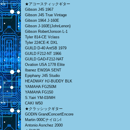
★アコースティックギター
Gibson J45 1967
Gibson J45 True Vintage
Gibson 1964 J-160E
Gibson J-160E(JohnLenon)
Gibson RobertJonson L-1
Tyler 814-CE Vclass
Tyler 224CE-K DXL
GUILD D-40 AntSB 1979
GUILD F212-NT 1966
GUILD GAD-F212-NAT
Ovation USA 1778 Elite
Ibanez EW20A SENT
Epiphany J45 Studio
HEADWAY HJ-BUDDY BLK
YAMAHA FG250M
YAMAHA FG150
S.Yairi YM-03/MH
CAKI W50
★クラッシックギター
GODIN GrandConcertEncore
Martin 000Cナイロンl
Antonio Asnchez 2000