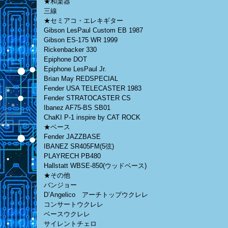
★和楽器
三線
★セミアコ・エレキギター
Gibson LesPaul Custom EB 1987
Gibson ES-175 WR 1999
Rickenbacker 330
Epiphone DOT
Epiphone LesPaul Jr.
Brian May REDSPECIAL
Fender USA TELECASTER 1983
Fender STRATOCASTER CS
Ibanez AF75-BS SB01
ChaKI P-1 inspire by CAT ROCK
★ベース
Fender JAZZBASE
IBANEZ SR405FM(5弦)
PLAYRECH PB480
Hallstatt WBSE-850(ウッドベース)
★その他
バンジョー
D’Angelico アーチトップウクレレ
コンサートウクレレ
ベースウクレレ
サイレントチェロ