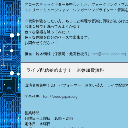
アコースティックギターを中心とした、フォークソング・ブル
ストリートミュージシャン・シンガーソングライター・音楽
※就労体験をしたい方、ちょっと料理や音楽に興味があるけ
お皿１枚でも洗ってみようかな？
色々な楽器を触ってみたい。
色々な体験を自分のペースで出来ます。
お問合せください！
担当：鈴木朝雄（保護司・元高校校長）
tom@aeec-japan.org
ライブ配信始めます！ ※参加費無料
出演者募集中！DJ パフォーマー お笑い芸人 ライブ配信
問合せ先
tom@aeec-japan.org
営業時間
月曜日～土曜日 18時～24時
定休日 水曜日