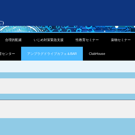
合理的配慮
いじめ対策緊急支援
性教育セミナー
薬物セミナー
育センター
アンプラグドライブカフェ＆BAR
ClubHouse