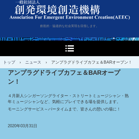
一般社団法人創発環境創造
創造的・協道的な社会実現を目指します。
機構
トップ
›
ニュース
›
アンプラグドライブカフェ＆BARオープン！
アンプラグドライブカフェ＆BARオープ
ン！
４月新人シンガーソングライター・ストリートミュージシャン・熟
年ミュージシャンなど、気軽にプレイできる場を提供します。
モーニングサービス～バータイムまで、皆さんの憩いの場に！
2020年03月31日